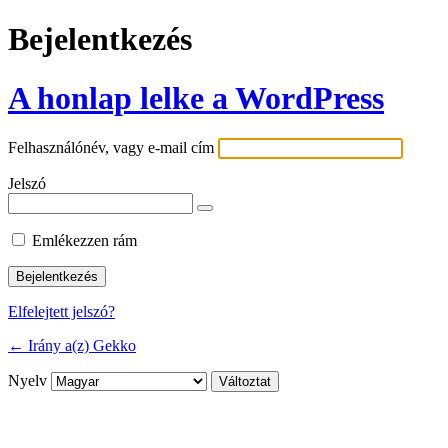
Bejelentkezés
A honlap lelke a WordPress
Felhasználónév, vagy e-mail cím
Jelszó
Emlékezzen rám
Elfelejtett jelszó?
← Irány a(z) Gekko
Nyelv