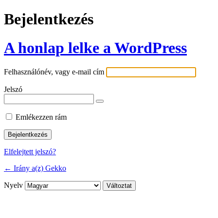
Bejelentkezés
A honlap lelke a WordPress
Felhasználónév, vagy e-mail cím
Jelszó
Emlékezzen rám
Elfelejtett jelszó?
← Irány a(z) Gekko
Nyelv