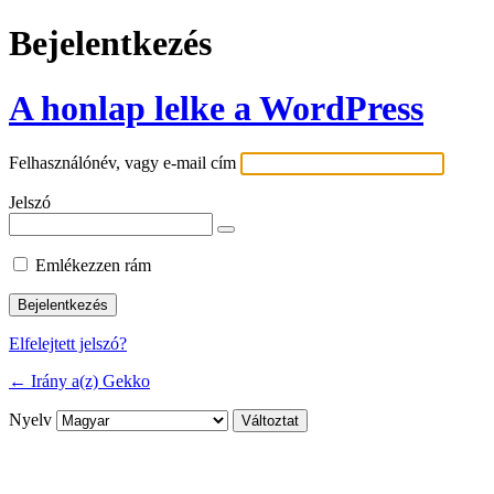
Bejelentkezés
A honlap lelke a WordPress
Felhasználónév, vagy e-mail cím
Jelszó
Emlékezzen rám
Elfelejtett jelszó?
← Irány a(z) Gekko
Nyelv