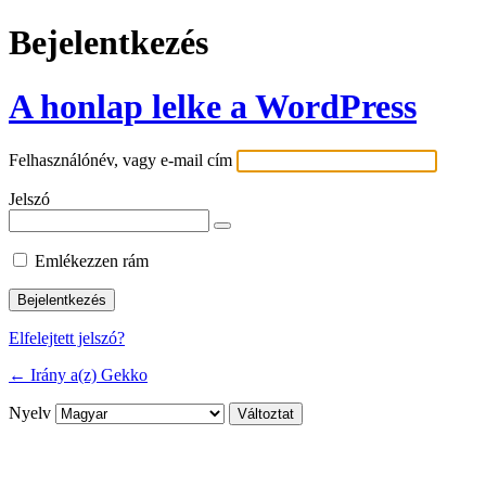
Bejelentkezés
A honlap lelke a WordPress
Felhasználónév, vagy e-mail cím
Jelszó
Emlékezzen rám
Elfelejtett jelszó?
← Irány a(z) Gekko
Nyelv