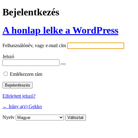
Bejelentkezés
A honlap lelke a WordPress
Felhasználónév, vagy e-mail cím
Jelszó
Emlékezzen rám
Elfelejtett jelszó?
← Irány a(z) Gekko
Nyelv