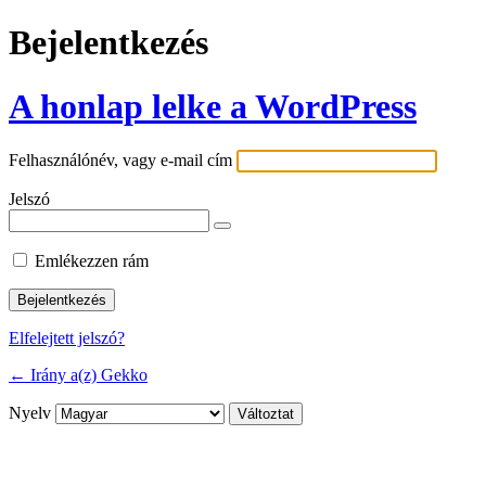
Bejelentkezés
A honlap lelke a WordPress
Felhasználónév, vagy e-mail cím
Jelszó
Emlékezzen rám
Elfelejtett jelszó?
← Irány a(z) Gekko
Nyelv