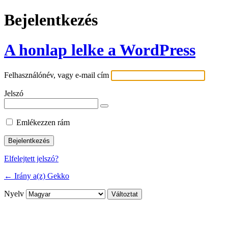
Bejelentkezés
A honlap lelke a WordPress
Felhasználónév, vagy e-mail cím
Jelszó
Emlékezzen rám
Elfelejtett jelszó?
← Irány a(z) Gekko
Nyelv