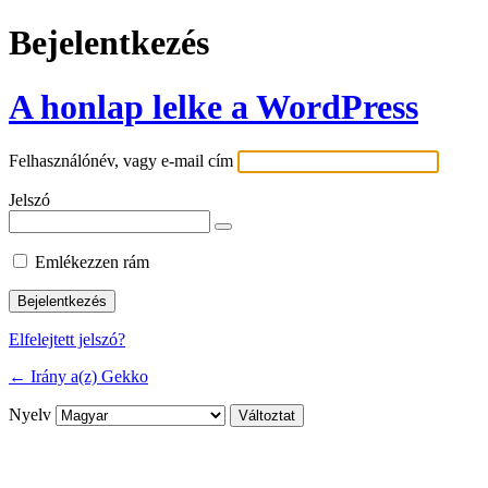
Bejelentkezés
A honlap lelke a WordPress
Felhasználónév, vagy e-mail cím
Jelszó
Emlékezzen rám
Elfelejtett jelszó?
← Irány a(z) Gekko
Nyelv