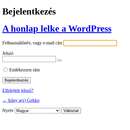
Bejelentkezés
A honlap lelke a WordPress
Felhasználónév, vagy e-mail cím
Jelszó
Emlékezzen rám
Elfelejtett jelszó?
← Irány a(z) Gekko
Nyelv