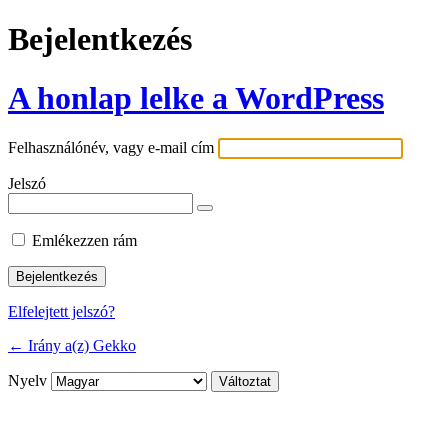
Bejelentkezés
A honlap lelke a WordPress
Felhasználónév, vagy e-mail cím
Jelszó
Emlékezzen rám
Elfelejtett jelszó?
← Irány a(z) Gekko
Nyelv