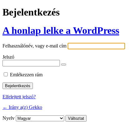
Bejelentkezés
A honlap lelke a WordPress
Felhasználónév, vagy e-mail cím
Jelszó
Emlékezzen rám
Elfelejtett jelszó?
← Irány a(z) Gekko
Nyelv