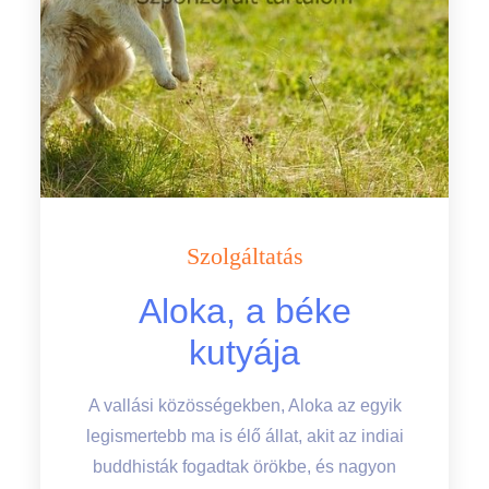
Szolgáltatás
Aloka, a béke
kutyája
A vallási közösségekben, Aloka az egyik
legismertebb ma is élő állat, akit az indiai
buddhisták fogadtak örökbe, és nagyon