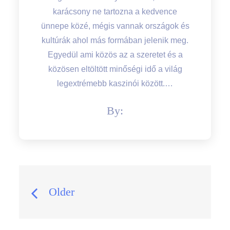
karácsony ne tartozna a kedvence
ünnepe közé, mégis vannak országok és
kultúrák ahol más formában jelenik meg.
Egyedül ami közös az a szeretet és a
közösen eltöltött minőségi idő a világ
legextrémebb kaszinói között.…
By:
Bejegyzés
Older
navigáció