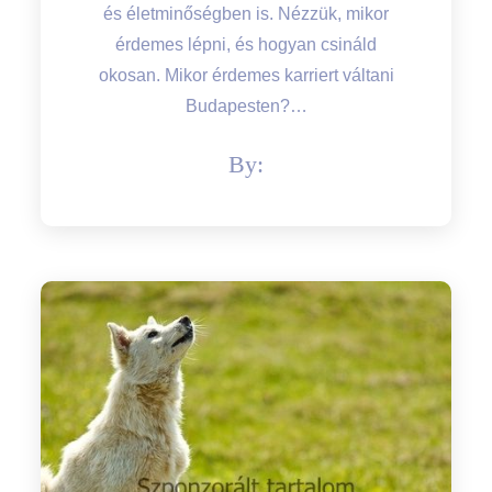
és életminőségben is. Nézzük, mikor
érdemes lépni, és hogyan csináld
okosan. Mikor érdemes karriert váltani
Budapesten?…
By: