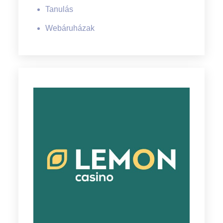
Tanulás
Webáruházak