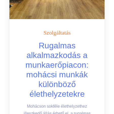
Szolgáltatás
Rugalmas
alkalmazkodás a
munkaerőpiacon:
mohácsi munkák
különböző
élethelyzetekre
Mohácson sokféle élethelyzethez
illeszkedő állás érhető el, a rugalmas