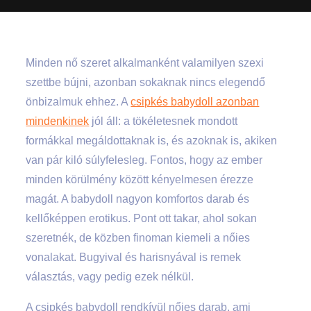
Minden nő szeret alkalmanként valamilyen szexi
szettbe bújni, azonban sokaknak nincs elegendő
önbizalmuk ehhez. A
csipkés babydoll azonban
mindenkinek
jól áll: a tökéletesnek mondott
formákkal megáldottaknak is, és azoknak is, akiken
van pár kiló súlyfelesleg. Fontos, hogy az ember
minden körülmény között kényelmesen érezze
magát. A babydoll nagyon komfortos darab és
kellőképpen erotikus. Pont ott takar, ahol sokan
szeretnék, de közben finoman kiemeli a nőies
vonalakat. Bugyival és harisnyával is remek
választás, vagy pedig ezek nélkül.
A csipkés babydoll rendkívül nőies darab, ami