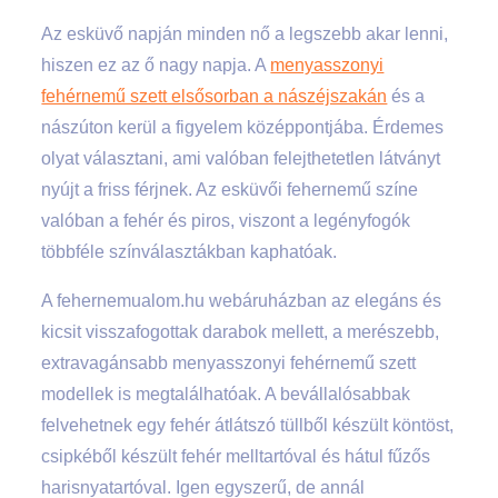
Az esküvő napján minden nő a legszebb akar lenni,
hiszen ez az ő nagy napja. A
menyasszonyi
fehérnemű szett elsősorban a nászéjszakán
és a
nászúton kerül a figyelem középpontjába. Érdemes
olyat választani, ami valóban felejthetetlen látványt
nyújt a friss férjnek. Az esküvői fehernemű színe
valóban a fehér és piros, viszont a legényfogók
többféle színválasztákban kaphatóak.
A fehernemualom.hu webáruházban az elegáns és
kicsit visszafogottak darabok mellett, a merészebb,
extravagánsabb menyasszonyi fehérnemű szett
modellek is megtalálhatóak. A bevállalósabbak
felvehetnek egy fehér átlátszó tüllből készült köntöst,
csipkéből készült fehér melltartóval és hátul fűzős
harisnyatartóval. Igen egyszerű, de annál