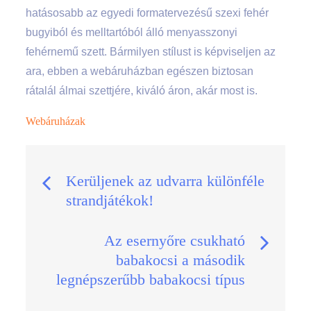
hatásosabb az egyedi formatervezésű szexi fehér
bugyiból és melltartóból álló menyasszonyi
fehérnemű szett. Bármilyen stílust is képviseljen az
ara, ebben a webáruházban egészen biztosan
rátalál álmai szettjére, kiváló áron, akár most is.
Webáruházak
Bejegyzés
Kerüljenek az udvarra különféle
strandjátékok!
navigáció
Az esernyőre csukható
babakocsi a második
legnépszerűbb babakocsi típus