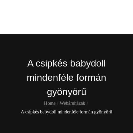
Skip
Gekko
to
content
Itt is ott is !
A csipkés babydoll
mindenféle formán
gyönyörű
Home
Webáruházak
A csipkés babydoll mindenféle formán gyönyörű