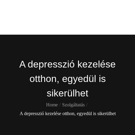
Skip
Gekko
to
content
Itt is ott is !
A depresszió kezelése
otthon, egyedül is
sikerülhet
Home
Szolgáltatás
A depresszió kezelése otthon, egyedül is sikerülhet