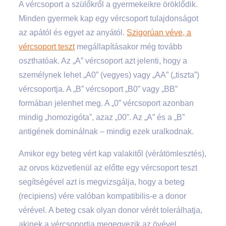
A vércsoport a szülőkről a gyermekeikre öröklődik.
Minden gyermek kap egy vércsoport tulajdonságot
az apától és egyet az anyától.
Szigorúan véve, a
vércsoport teszt
megállapításakor még tovább
oszthatóak. Az „A” vércsoport azt jelenti, hogy a
személynek lehet „A0” (vegyes) vagy „AA” („tiszta”)
vércsoportja. A „B” vércsoport „B0” vagy „BB”
formában jelenhet meg. A „0” vércsoport azonban
mindig „homozigóta”, azaz „00”. Az „A” és a „B”
antigének dominálnak – mindig ezek uralkodnak.
Amikor egy beteg vért kap valakitől (vérátömlesztés),
az orvos közvetlenül az előtte egy vércsoport teszt
segítségével azt is megvizsgálja, hogy a beteg
(recipiens) vére valóban kompatibilis-e a donor
vérével. A beteg csak olyan donor vérét tolerálhatja,
akinek a vércsoportja megegyezik az övével.