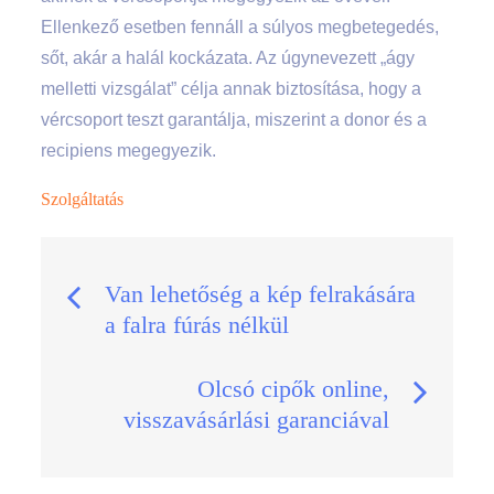
Ellenkező esetben fennáll a súlyos megbetegedés,
sőt, akár a halál kockázata. Az úgynevezett „ágy
melletti vizsgálat” célja annak biztosítása, hogy a
vércsoport teszt garantálja, miszerint a donor és a
recipiens megegyezik.
Szolgáltatás
Bejegyzés
Van lehetőség a kép felrakására
a falra fúrás nélkül
navigáció
Olcsó cipők online,
visszavásárlási garanciával