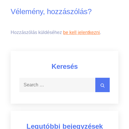
Vélemény, hozzászólás?
Hozzászólás küldéséhez
be kell jelentkezni
.
Keresés
Search
Search
for:
Legutóbbi bejegyzések