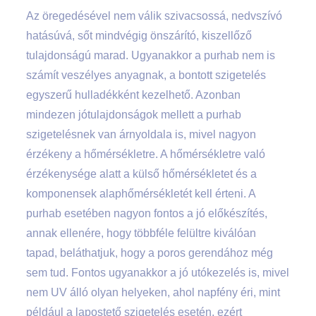
Az öregedésével nem válik szivacsossá, nedvszívó
hatásúvá, sőt mindvégig önszárító, kiszellőző
tulajdonságú marad. Ugyanakkor a purhab nem is
számít veszélyes anyagnak, a bontott szigetelés
egyszerű hulladékként kezelhető. Azonban
mindezen jótulajdonságok mellett a purhab
szigetelésnek van árnyoldala is, mivel nagyon
érzékeny a hőmérsékletre. A hőmérsékletre való
érzékenysége alatt a külső hőmérsékletet és a
komponensek alaphőmérsékletét kell érteni. A
purhab esetében nagyon fontos a jó előkészítés,
annak ellenére, hogy többféle felültre kiválóan
tapad, beláthatjuk, hogy a poros gerendához még
sem tud. Fontos ugyanakkor a jó utókezelés is, mivel
nem UV álló olyan helyeken, ahol napfény éri, mint
például a lapostető szigetelés esetén, ezért