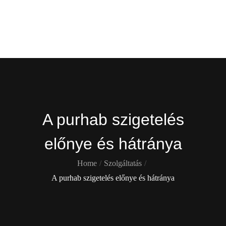
Skip
Gekko
to
content
Itt is ott is !
A purhab szigetelés
előnye és hátránya
Home
Szolgáltatás
A purhab szigetelés előnye és hátránya