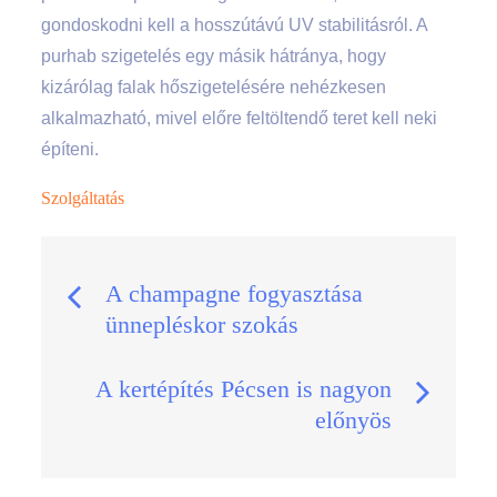
gondoskodni kell a hosszútávú UV stabilitásról. A
purhab szigetelés egy másik hátránya, hogy
kizárólag falak hőszigetelésére nehézkesen
alkalmazható, mivel előre feltöltendő teret kell neki
építeni.
Szolgáltatás
Bejegyzés
A champagne fogyasztása
ünnepléskor szokás
navigáció
A kertépítés Pécsen is nagyon
előnyös