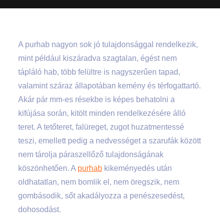
A purhab nagyon sok jó tulajdonsággal rendelkezik,
mint például kiszáradva szagtalan, égést nem
tápláló hab, több felültre is nagyszerűen tapad,
valamint száraz állapotában kemény és térfogattartó.
Akár pár mm-es résekbe is képes behatolni a
kifújása során, kitölt minden rendelkezésére álló
teret. A tetőteret, falüreget, zugot huzatmentessé
teszi, emellett pedig a nedvességet a szarufák között
nem tárolja páraszellőző tulajdonságának
köszönhetően. A
purhab
kikeményedés után
oldhatatlan, nem bomlik el, nem öregszik, nem
gombásodik, sőt akadályozza a penészesedést,
dohosodást.