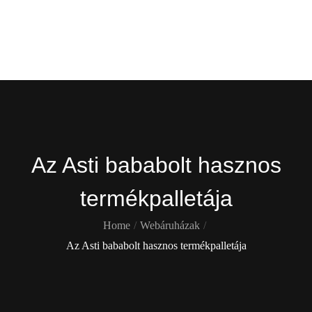
Skip
Gekko
to
content
Itt is ott is !
Az Asti bababolt hasznos
termékpalletája
Home
Webáruházak
Az Asti bababolt hasznos termékpalletája