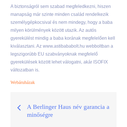
A biztonságról sem szabad megfeledkezni, hiszen
manapság már szinte minden család rendelkezik
személygépkocsival és nem mindegy, hogy a baba
milyen körülmények között utazik. Az autós
gyerekülést mindig a baba korának megfelelően kell
kiválasztani. Az www.astibababolt.hu webboltban a
legszigorúbb EU szabványoknak megfelelő
gyerekülések között lehet válogatni, akár ISOFIX
változatban is.
Webáruházak
Bejegyzés
A Berlinger Haus név garancia a
minőségre
navigáció