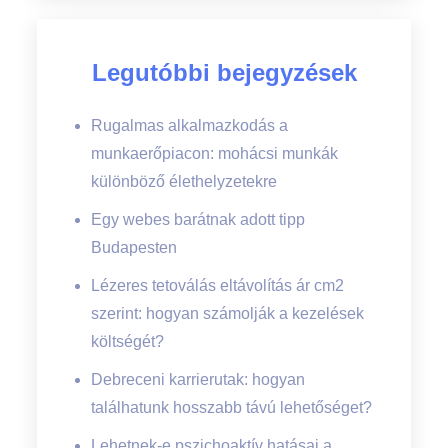
Legutóbbi bejegyzések
Rugalmas alkalmazkodás a
munkaerőpiacon: mohácsi munkák
különböző élethelyzetekre
Egy webes barátnak adott tipp
Budapesten
Lézeres tetoválás eltávolítás ár cm2
szerint: hogyan számolják a kezelések
költségét?
Debreceni karrierutak: hogyan
találhatunk hosszabb távú lehetőséget?
Lehetnek-e pszichoaktív hatásai a