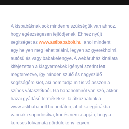
A kisbabáknak sok mindenre szükségük van ahhoz,
hogy egészségesen fejlődjenek. Ehhez nyújt
segítséget az
www.astibababolt.hu
, ahol mindent
egy helyen meg lehet találni, legyen az gyerekholmi,
autósülés vagy babakelengye. A webáruház kínálata
kifejezetten a kisgyermekek igényei szerint lett
megtervezve, így minden szülő és nagyszülő
segítségére siet, aki nem tudja mit is válasszon a
színes választékból. Ha babaholmiról van szó, akkor
hazai gyártású termékekkel találkozhatunk a
www.astibababolt.hu portálon, ahol kategóriákba
vannak csoportosítva, kor és nem alapján, hogy a
keresés folyamata gördülékeny legyen.