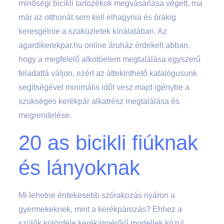
minőségi bicikli tartozékok megvásárlása végett, ma
már az otthonát sem kell elhagynia és órákig
keresgélnie a szaküzletek kínálatában. Az
agardikerekpar.hu online áruház érdekelt abban,
hogy a megfelelő alkotóelem megtalálása egyszerű
feladattá váljon, ezért az áttekinthető katalógusunk
segítségével minimális időt vesz majd igénybe a
szükséges kerékpár alkatrész megtalálása és
megrendelése.
20 as bicikli fiúknak
és lányoknak
Mi lehetne érdekesebb szórakozás nyáron a
gyermekeknek, mint a kerékpározás? Ehhez a
szülők különféle kerékátmérőjű modellek közül