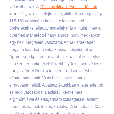
választhatnak. A
20 as bicikli a 7 évestől idősebb
korosztálynak lett kifejlesztve, akiknek a magassága
115-150 centiméter közötti. A leszerelhető
pótkerekekkel ellátott modellek már a múlté, mert a
gyermek már eléggé nagy ahhoz, hogy megkapjon
egy neki megfelelő változatot. Annak érdekében,
hogy ne tévedjen a választásnál, tekintse át az
Agárdi Kerékpár online áruház kínálatát és felejtse
el a szupermarketeket! A webhelyünk lehetővé teszi,
hogy az érdeklődők a tervezett költségvetésből
vásárolhassanak 20 as biciklit az otthonuk
elhagyása nélkül. A választékunkban a legeredetibb
és legdivatosabb kialakítású, kényelmes
ergonómiával és elfogadható költségekkel ellátott
modellek vannak felsorakoztatva. A bemutatott 20 as
bicikli opciók valóban izgalmas utazást és