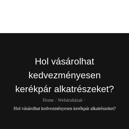
Skip
Gekko
to
content
Itt is ott is !
Hol vásárolhat
kedvezményesen
kerékpár alkatrészeket?
Home
Webáruházak
Hol vásárolhat kedvezményesen kerékpár alkatrészeket?