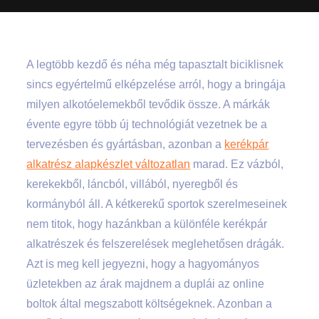
A legtöbb kezdő és néha még tapasztalt biciklisnek
sincs egyértelmű elképzelése arról, hogy a bringája
milyen alkotóelemekből tevődik össze. A márkák
évente egyre több új technológiát vezetnek be a
tervezésben és gyártásban, azonban a
kerékpár
alkatrész alapkészlet változatlan
marad. Ez vázból,
kerekekből, láncból, villából, nyeregből és
kormányból áll. A kétkerekű sportok szerelmeseinek
nem titok, hogy hazánkban a különféle kerékpár
alkatrészek és felszerelések meglehetősen drágák.
Azt is meg kell jegyezni, hogy a hagyományos
üzletekben az árak majdnem a duplái az online
boltok által megszabott költségeknek. Azonban a