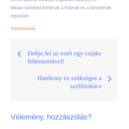
kikapcsolódást kínálnak a fiúknak és a lányoknak
egyaránt.
Webáruházak
Bejegyzés
Dobja fel az estét egy csipke
fehérneművel!
navigáció
Hatékony és szükséges a
szellőzőrács
Vélemény, hozzászólás?