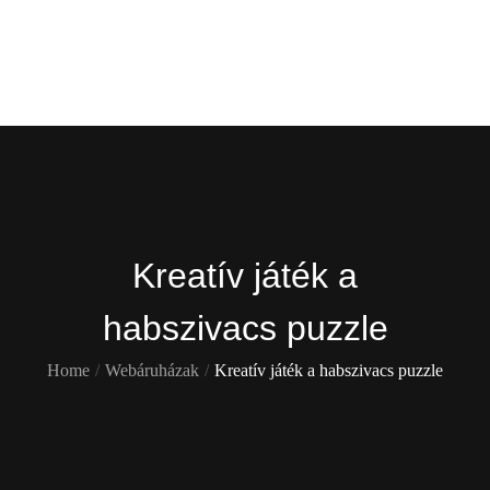
Skip
Gekko
to
content
Itt is ott is !
Kreatív játék a
habszivacs puzzle
Home
Webáruházak
Kreatív játék a habszivacs puzzle