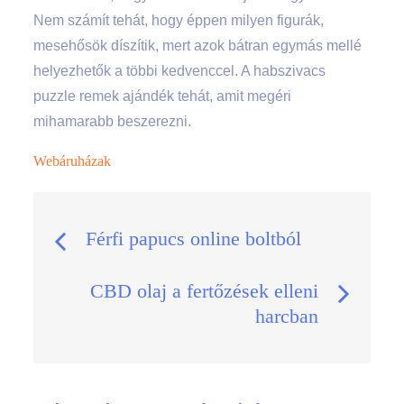
Nem számít tehát, hogy éppen milyen figurák,
mesehősök díszítik, mert azok bátran egymás mellé
helyezhetők a többi kedvenccel. A habszivacs
puzzle remek ajándék tehát, amit megéri
mihamarabb beszerezni.
Webáruházak
Bejegyzés
Férfi papucs online boltból
navigáció
CBD olaj a fertőzések elleni
harcban