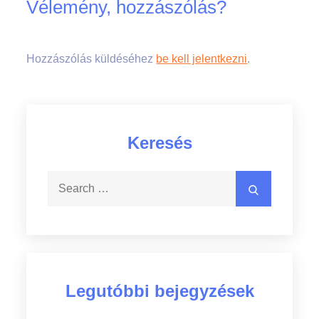
Vélemény, hozzászólás?
Hozzászólás küldéséhez
be kell jelentkezni
.
Keresés
Search
Search
for:
Legutóbbi bejegyzések