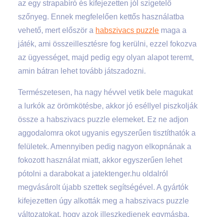
az egy strapabíró és kifejezetten jól szigetelő
szőnyeg. Ennek megfelelően kettős használatba
vehető, mert először a
habszivacs puzzle
maga a
játék, ami összeillesztésre fog kerülni, ezzel fokozva
az ügyességet, majd pedig egy olyan alapot teremt,
amin bátran lehet tovább játszadozni.
Természetesen, ha nagy hévvel vetik bele magukat
a lurkók az örömkötésbe, akkor jó eséllyel piszkolják
össze a habszivacs puzzle elemeket. Ez ne adjon
aggodalomra okot ugyanis egyszerűen tisztíthatók a
felületek. Amennyiben pedig nagyon elkopnának a
fokozott használat miatt, akkor egyszerűen lehet
pótolni a darabokat a jatektenger.hu oldalról
megvásárolt újabb szettek segítségével. A gyártók
kifejezetten úgy alkották meg a habszivacs puzzle
változatokat, hogy azok illeszkedjenek egymásba.