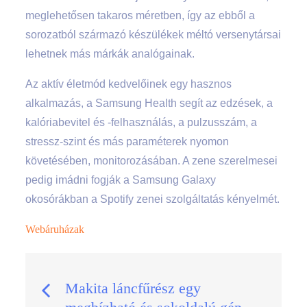
meglehetősen takaros méretben, így az ebből a
sorozatból származó készülékek méltó versenytársai
lehetnek más márkák analógainak.
Az aktív életmód kedvelőinek egy hasznos
alkalmazás, a Samsung Health segít az edzések, a
kalóriabevitel és -felhasználás, a pulzusszám, a
stressz-szint és más paraméterek nyomon
követésében, monitorozásában. A zene szerelmesei
pedig imádni fogják a Samsung Galaxy
okosórákban a Spotify zenei szolgáltatás kényelmét.
Webáruházak
Bejegyzés
Makita láncfűrész egy