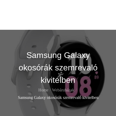
Skip
Gekko
to
content
Itt is ott is !
Samsung Galaxy
okosórák szemrevaló
kivitelben
Home
Webáruházak
Samsung Galaxy okosórák szemrevaló kivitelben