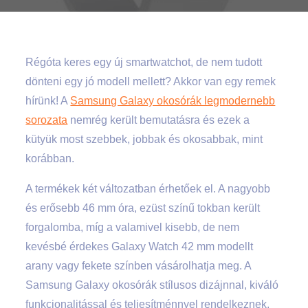
Régóta keres egy új smartwatchot, de nem tudott
dönteni egy jó modell mellett? Akkor van egy remek
hírünk! A
Samsung Galaxy okosórák legmodernebb
sorozata
nemrég került bemutatásra és ezek a
kütyük most szebbek, jobbak és okosabbak, mint
korábban.
A termékek két változatban érhetőek el. A nagyobb
és erősebb 46 mm óra, ezüst színű tokban került
forgalomba, míg a valamivel kisebb, de nem
kevésbé érdekes Galaxy Watch 42 mm modellt
arany vagy fekete színben vásárolhatja meg.
A
Samsung Galaxy okosórák stílusos dizájnnal, kiváló
funkcionalitással és teljesítménnyel rendelkeznek,