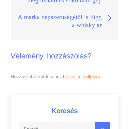
megbízható és sokoldalú gép
navigáció
A márka népszerűségétől is függ
a whisky ár
Vélemény, hozzászólás?
Hozzászólás küldéséhez
be kell jelentkezni
.
Keresés
Search