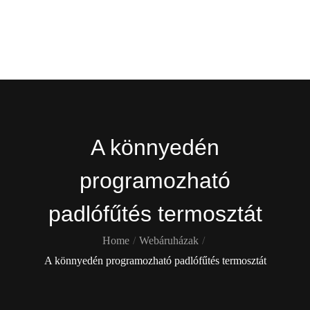
Skip
Gekko
to
content
Itt is ott is !
A könnyedén
programozható
padlófűtés termosztát
Home
Webáruházak
A könnyedén programozható padlófűtés termosztát