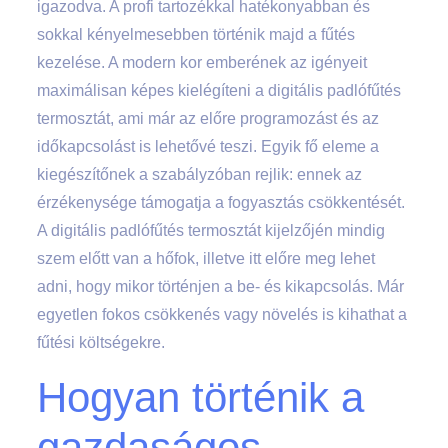
igazodva. A profi tartozékkal hatékonyabban és
sokkal kényelmesebben történik majd a fűtés
kezelése. A modern kor emberének az igényeit
maximálisan képes kielégíteni a digitális padlófűtés
termosztát, ami már az előre programozást és az
időkapcsolást is lehetővé teszi. Egyik fő eleme a
kiegészítőnek a szabályzóban rejlik: ennek az
érzékenysége támogatja a fogyasztás csökkentését.
A digitális padlófűtés termosztát kijelzőjén mindig
szem előtt van a hőfok, illetve itt előre meg lehet
adni, hogy mikor történjen a be- és kikapcsolás. Már
egyetlen fokos csökkenés vagy növelés is kihathat a
fűtési költségekre.
Hogyan történik a
gazdaságos