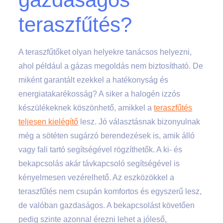
teraszfűtés?
A teraszfűtőket olyan helyekre tanácsos helyezni,
ahol például a gázas megoldás nem biztosítható. De
miként garantált ezekkel a hatékonyság és
energiatakarékosság? A siker a halogén izzós
készülékeknek köszönhető, amikkel a
teraszfűtés
teljesen kielégítő
lesz. Jó választásnak bizonyulnak
még a sötéten sugárzó berendezések is, amik álló
vagy fali tartó segítségével rögzíthetők. A ki- és
bekapcsolás akár távkapcsoló segítségével is
kényelmesen vezérelhető. Az eszközökkel a
teraszfűtés nem csupán komfortos és egyszerű lesz,
de valóban gazdaságos. A bekapcsolást követően
pedig szinte azonnal érezni lehet a jóleső,