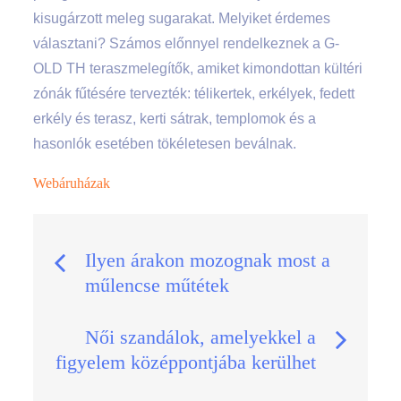
kisugárzott meleg sugarakat. Melyiket érdemes
választani? Számos előnnyel rendelkeznek a G-
OLD TH teraszmelegítők, amiket kimondottan kültéri
zónák fűtésére tervezték: télikertek, erkélyek, fedett
erkély és terasz, kerti sátrak, templomok és a
hasonlók esetében tökéletesen beválnak.
Webáruházak
Bejegyzés
Ilyen árakon mozognak most a
műlencse műtétek
navigáció
Női szandálok, amelyekkel a
figyelem középpontjába kerülhet