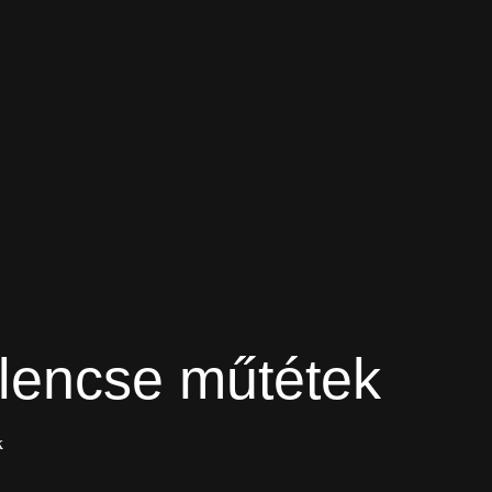
lencse műtétek
k