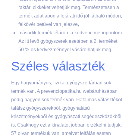
raktári cikkeket vehetjük meg. Természetesen a
termék adatlapon a lejárati idő jól látható módon,
félkövér betűvel van jelezve,
második termék féláron: a kedvenc menüpontom.
Az itt levő gyógyszerek esetében a 2. terméket
50 %-os kedvezménnyel vásárolhatjuk meg.
Széles választék
Egy hagyományos, fizikai gyógyszertárban sok
termék van. A prevenciopatika.hu webáruházában
pedig nagyon sok termék van. Hatalmas választékot
találsz gyógyszerekből, gyógyhatású
készítményekből és gyógyászati segédeszközökből
is. Csakhogy ezt a kínálatot jobban érzékelni tudjuk:
57 olyan termékük van, amelyet fejfájás esetén