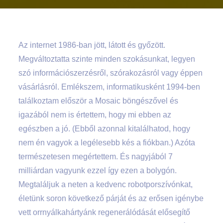
Az internet 1986-ban jött, látott és győzött.
Megváltoztatta szinte minden szokásunkat, legyen
szó információszerzésről, szórakozásról vagy éppen
vásárlásról. Emlékszem, informatikusként 1994-ben
találkoztam először a Mosaic böngészővel és
igazából nem is értettem, hogy mi ebben az
egészben a jó. (Ebből azonnal kitalálhatod, hogy
nem én vagyok a legélesebb kés a fiókban.) Azóta
természetesen megértettem. És nagyjából 7
milliárdan vagyunk ezzel így ezen a bolygón.
Megtaláljuk a neten a kedvenc robotporszívónkat,
életünk soron következő párját és az erősen igénybe
vett orrnyálkahártyánk regenerálódását elősegítő