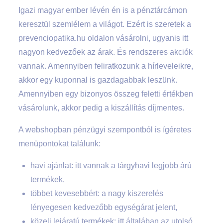
Igazi magyar ember lévén én is a pénztárcámon
keresztül szemlélem a világot. Ezért is szeretek a
prevenciopatika.hu oldalon vásárolni, ugyanis itt
nagyon kedvezőek az árak. És rendszeres akciók
vannak. Amennyiben feliratkozunk a hírleveleikre,
akkor egy kuponnal is gazdagabbak leszünk.
Amennyiben egy bizonyos összeg feletti értékben
vásárolunk, akkor pedig a kiszállítás díjmentes.
A webshopban pénzügyi szempontból is ígéretes
menüpontokat találunk:
havi ajánlat: itt vannak a tárgyhavi legjobb árú
termékek,
többet kevesebbért: a nagy kiszerelés
lényegesen kedvezőbb egységárat jelent,
közeli lejáratú termékek: itt általában az utolsó