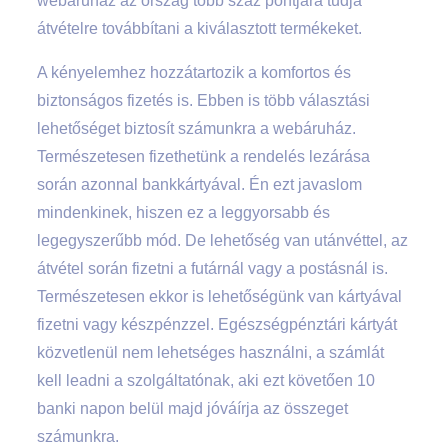
webáruház az ország több száz pontjára tudja
átvételre továbbítani a kiválasztott termékeket.
A kényelemhez hozzátartozik a komfortos és
biztonságos fizetés is. Ebben is több választási
lehetőséget biztosít számunkra a webáruház.
Természetesen fizethetünk a rendelés lezárása
során azonnal bankkártyával. Én ezt javaslom
mindenkinek, hiszen ez a leggyorsabb és
legegyszerűbb mód. De lehetőség van utánvéttel, az
átvétel során fizetni a futárnál vagy a postásnál is.
Természetesen ekkor is lehetőségünk van kártyával
fizetni vagy készpénzzel. Egészségpénztári kártyát
közvetlenül nem lehetséges használni, a számlát
kell leadni a szolgáltatónak, aki ezt követően 10
banki napon belül majd jóváírja az összeget
számunkra.