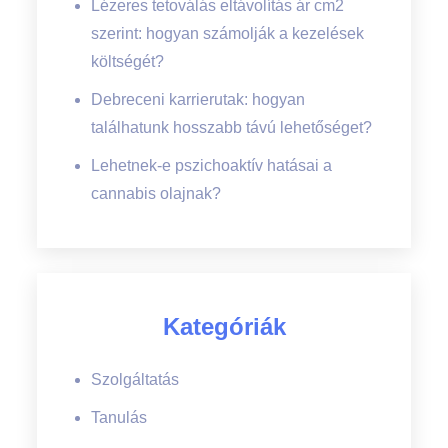
Lézeres tetoválás eltávolítás ár cm2
szerint: hogyan számolják a kezelések
költségét?
Debreceni karrierutak: hogyan
találhatunk hosszabb távú lehetőséget?
Lehetnek-e pszichoaktív hatásai a
cannabis olajnak?
Kategóriák
Szolgáltatás
Tanulás