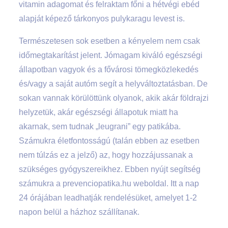
vitamin adagomat és felraktam főni a hétvégi ebéd
alapját képező tárkonyos pulykaragu levest is.
Természetesen sok esetben a kényelem nem csak
időmegtakarítást jelent. Jómagam kiváló egészségi
állapotban vagyok és a fővárosi tömegközlekedés
és/vagy a saját autóm segít a helyváltoztatásban. De
sokan vannak körülöttünk olyanok, akik akár földrajzi
helyzetük, akár egészségi állapotuk miatt ha
akarnak, sem tudnak „leugrani” egy patikába.
Számukra életfontosságú (talán ebben az esetben
nem túlzás ez a jelző) az, hogy hozzájussanak a
szükséges gyógyszereikhez. Ebben nyújt segítség
számukra a prevenciopatika.hu weboldal. Itt a nap
24 órájában leadhatják rendelésüket, amelyet 1-2
napon belül a házhoz szállítanak.