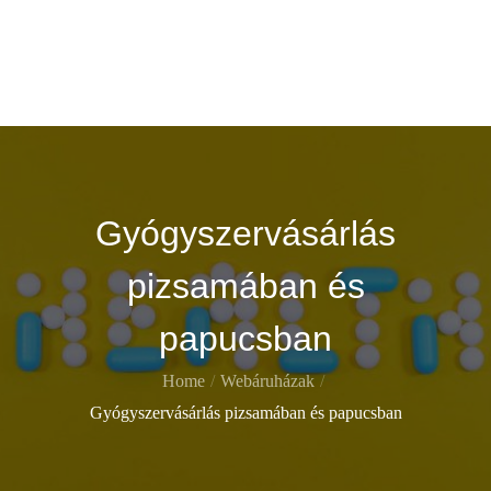
Skip
Gekko
to
content
Itt is ott is !
Gyógyszervásárlás
pizsamában és
papucsban
Home
Webáruházak
Gyógyszervásárlás pizsamában és papucsban