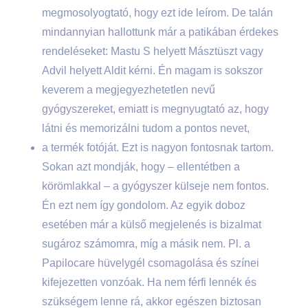
megmosolyogtató, hogy ezt ide leírom. De talán
mindannyian hallottunk már a patikában érdekes
rendeléseket: Mastu S helyett Másztüszt vagy
Advil helyett Aldit kérni. Én magam is sokszor
keverem a megjegyezhetetlen nevű
gyógyszereket, emiatt is megnyugtató az, hogy
látni és memorizálni tudom a pontos nevet,
a termék fotóját. Ezt is nagyon fontosnak tartom.
Sokan azt mondják, hogy – ellentétben a
körömlakkal – a gyógyszer külseje nem fontos.
Én ezt nem így gondolom. Az egyik doboz
esetében már a külső megjelenés is bizalmat
sugároz számomra, míg a másik nem. Pl. a
Papilocare hüvelygél csomagolása és színei
kifejezetten vonzóak. Ha nem férfi lennék és
szükségem lenne rá, akkor egészen biztosan