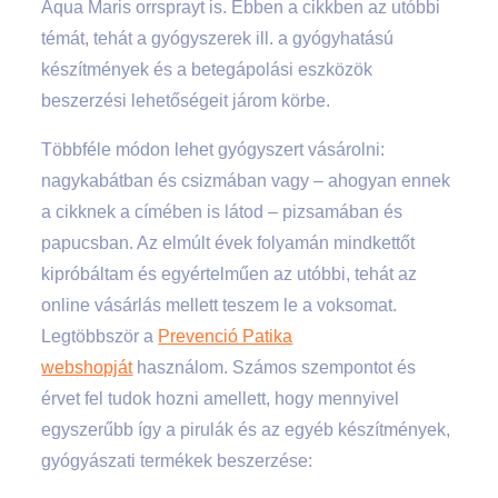
Aqua Maris orrsprayt is. Ebben a cikkben az utóbbi
témát, tehát a gyógyszerek ill. a gyógyhatású
készítmények és a betegápolási eszközök
beszerzési lehetőségeit járom körbe.
Többféle módon lehet gyógyszert vásárolni:
nagykabátban és csizmában vagy – ahogyan ennek
a cikknek a címében is látod – pizsamában és
papucsban. Az elmúlt évek folyamán mindkettőt
kipróbáltam és egyértelműen az utóbbi, tehát az
online vásárlás mellett teszem le a voksomat.
Legtöbbször a
Prevenció Patika
webshopját
használom. Számos szempontot és
érvet fel tudok hozni amellett, hogy mennyivel
egyszerűbb így a pirulák és az egyéb készítmények,
gyógyászati termékek beszerzése: