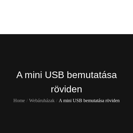
Skip
Gekko
to
content
Itt is ott is !
A mini USB bemutatása
röviden
Home
Webáruházak
A mini USB bemutatása röviden