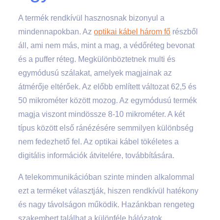
A termék rendkívül hasznosnak bizonyul a
mindennapokban. Az
optikai kábel három fő
részből
áll, ami nem más, mint a mag, a védőréteg bevonat
és a puffer réteg. Megkülönböztetnek multi és
egymódusú szálakat, amelyek magjainak az
átmérője eltérőek. Az előbb említett változat 62,5 és
50 mikrométer között mozog. Az egymódusú termék
magja viszont mindössze 8-10 mikrométer. A két
típus között első ránézésére semmilyen különbség
nem fedezhető fel. Az optikai kábel tökéletes a
digitális információk átvitelére, továbbítására.
A telekommunikációban szinte minden alkalommal
ezt a terméket választják, hiszen rendkívül hatékony
és nagy távolságon működik. Hazánkban rengeteg
szakembert találhat a különféle hálózatok