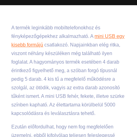
A termék leginkább mobiltelefonokhoz és
fényképezőgépekhez alkalmazható. A
mini USB egy
kisebb formájú
csatlakozó. Napjainkban elég ritka,
viszont néhány készüléken még található ilyen
foglalat. A hagyományos termék esetében 4 darab
érintkező figyelhető meg, a szóban forgó típusnál
pedig 5 darab. 4 kis tű a megfelelő működésre a
szolgál, az ötödik, vagyis az extra darab azonosító
tűként ismert. A mini USB fehér, fekete, illetve szürke
színben kapható. Az élettartama körülbelül 5000
kapcsolódásra és leválasztásra tehető.
Ezután előfordulhat, hogy nem fog megfelelően
üzemelni, ebből kifolyólag teljesen feleslegessé