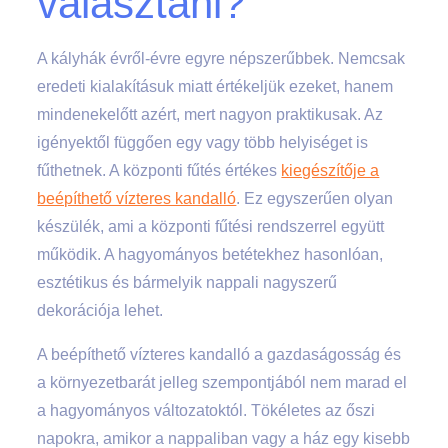
választani?
A kályhák évről-évre egyre népszerűbbek. Nemcsak
eredeti kialakításuk miatt értékeljük ezeket, hanem
mindenekelőtt azért, mert nagyon praktikusak. Az
igényektől függően egy vagy több helyiséget is
fűthetnek. A központi fűtés értékes
kiegészítője a
beépíthető vízteres kandalló
. Ez egyszerűen olyan
készülék, ami a központi fűtési rendszerrel együtt
működik. A hagyományos betétekhez hasonlóan,
esztétikus és bármelyik nappali nagyszerű
dekorációja lehet.
A beépíthető vízteres kandalló a gazdaságosság és
a környezetbarát jelleg szempontjából nem marad el
a hagyományos változatoktól. Tökéletes az őszi
napokra, amikor a nappaliban vagy a ház egy kisebb