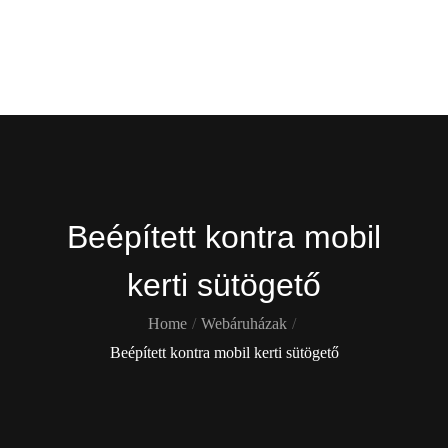
Skip
Gekko
to
content
Itt is ott is !
Beépített kontra mobil
kerti sütögető
Home
Webáruházak
Beépített kontra mobil kerti sütögető