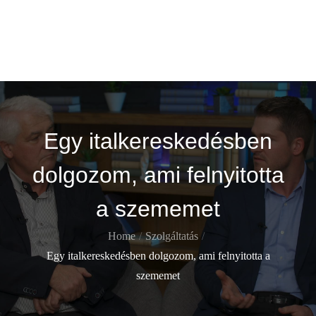
Skip
Gekko
to
content
Itt is ott is !
Egy italkereskedésben
dolgozom, ami felnyitotta
a szememet
Home
Szolgáltatás
Egy italkereskedésben dolgozom, ami felnyitotta a
szememet