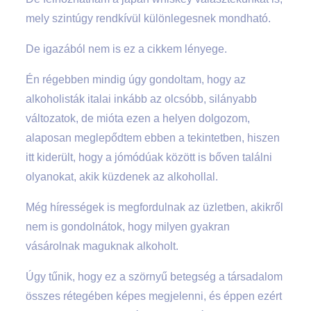
mely szintúgy rendkívül különlegesnek mondható.
De igazából nem is ez a cikkem lényege.
Én régebben mindig úgy gondoltam, hogy az
alkoholisták italai inkább az olcsóbb, silányabb
változatok, de mióta ezen a helyen dolgozom,
alaposan meglepődtem ebben a tekintetben, hiszen
itt kiderült, hogy a jómódúak között is bőven találni
olyanokat, akik küzdenek az alkohollal.
Még hírességek is megfordulnak az üzletben, akikről
nem is gondolnátok, hogy milyen gyakran
vásárolnak maguknak alkoholt.
Úgy tűnik, hogy ez a szörnyű betegség a társadalom
összes rétegében képes megjelenni, és éppen ezért