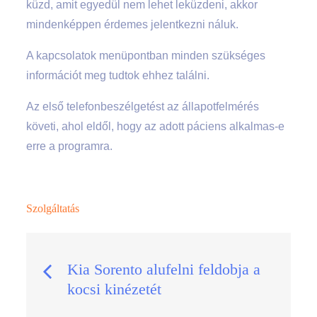
küzd, amit egyedül nem lehet leküzdeni, akkor
mindenképpen érdemes jelentkezni náluk.
A kapcsolatok menüpontban minden szükséges
információt meg tudtok ehhez találni.
Az első telefonbeszélgetést az állapotfelmérés
követi, ahol eldől, hogy az adott páciens alkalmas-e
erre a programra.
Szolgáltatás
Bejegyzés
Kia Sorento alufelni feldobja a
kocsi kinézetét
navigáció