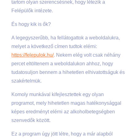
tartom olyan szerencsésnek, hogy létezik a
Felépülők intézete.
És hogy kik is ők?
A legegyszerűbb, ha fellátogattok a weboldalukra,
melyet a következő címen tudtok elérni:
https://felepulok.hu/
. Nekem elég volt csak néhány
percet eltöltenem a weboldalukon ahhoz, hogy
tudatosuljon bennem a hihetetlen elhivatottságuk és
szakértelmük.
Komoly munkával kifejlesztettek egy olyan
programot, mely hihetetlen magas hatékonysággal
képes eredményt elérni az alkoholbetegségben
szenvedők között.
Ez a program úgy jött létre, hogy a már alapból