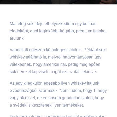
Már elég sok ideje elhelyezkedtem egy boltban
eladóként, ahol leginkább drágább, prémium italokat
árulunk.
Vannak itt egészen különleges italok is. Például sok
whiskey található itt, melyről hagyományosan úgy
vélekednek, hogy amerikai ital, pedig meglepően
sok nemzet képviseli magát ezt az italt tekintve.
Az egyik legkülönlegesebb ilyen whiskey italunk
Svédországból származik. Nem tudom, hogy Ti hogy
vagytok ezzel, de én sosem gondoltam volna, hogy
a svédek is készítenek ilyen termékeket.
De felhozhatnám a japán whiskey választékunkat is,