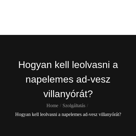
Skip
Gekko
to
content
Itt is ott is !
Hogyan kell leolvasni a
napelemes ad-vesz
villanyórát?
Home
Szolgáltatás
Hogyan kell leolvasni a napelemes ad-vesz villanyórát?