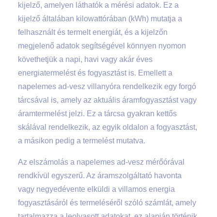
kijelző, amelyen láthatók a mérési adatok. Ez a
kijelző általában kilowattórában (kWh) mutatja a
felhasznált és termelt energiát, és a kijelzőn
megjelenő adatok segítségével könnyen nyomon
követhetjük a napi, havi vagy akár éves
energiatermelést és fogyasztást is. Emellett a
napelemes ad-vesz villanyóra rendelkezik egy forgó
tárcsával is, amely az aktuális áramfogyasztást vagy
áramtermelést jelzi. Ez a tárcsa gyakran kettős
skálával rendelkezik, az egyik oldalon a fogyasztást,
a másikon pedig a termelést mutatva.
Az elszámolás a napelemes ad-vesz mérőórával
rendkívül egyszerű. Az áramszolgáltató havonta
vagy negyedévente elküldi a villamos energia
fogyasztásáról és termeléséről szóló számlát, amely
tartalmazza a leolvasott adatokat, ez alapján történik