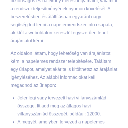
biztonságos és hatékony mérési folyamatot, valamint
a rendszer teljesítményének nyomon követését. A
beszerelésben és átállításban egyaránt nagy
segítség tud lenni a napelemrendszer.info csapata,
akiktől a weboldalon keresztül egyszerűen lehet
árajánlatot kérni.
Az oldalon láttam, hogy lehetőség van árajánlatot
kérni a napelemes rendszer telepítésére. Találtam
egy űrlapot, amelyet akár te is kitölthetsz az árajánlat
igényléséhez. Az alábbi információkat kell
megadnod az űrlapon:
Jelenlegi vagy tervezett havi villanyszámlád
összege. Itt add meg az átlagos havi
villanyszámlád összegét, például: 12000.
A megyét, amelyben tervezed a napelemes